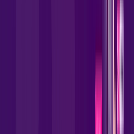
Globoplay
Assine Internet Fibra Allrede
Telecom em Brasília
A internet da Allrede Telecom em Brasília é muito rápida para
você navegar, assistir a vídeos, ver seus shows preferidos,
ouvir músicas e levar a sua experiência de jogo online a outro
nível. Clique em CONTRATAR AGORA, ou fale com um de
nossos consultores via WhatsApp, e mude de vez para a
Allrede Telecom Internet Banda Larga.
FALAR COM CONSULTOR