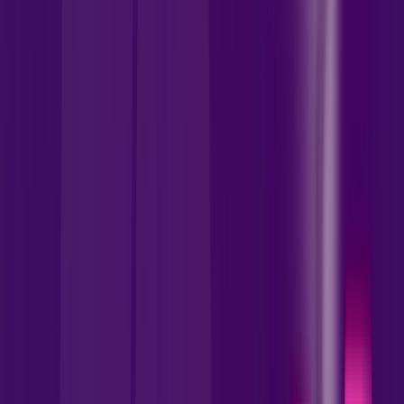
INTERNET FIBRA
Benefícios:
Instalação gratuita
Wi-Fi 5 incluso + Escolha uma opção de streaming.
Assinaturas inclusas:
Zapping
deezer
Prime Video
Ver todos