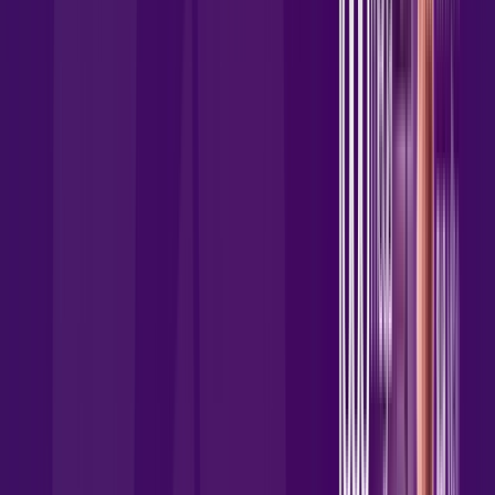
Assista filmes e séries em 4k sem interrupções