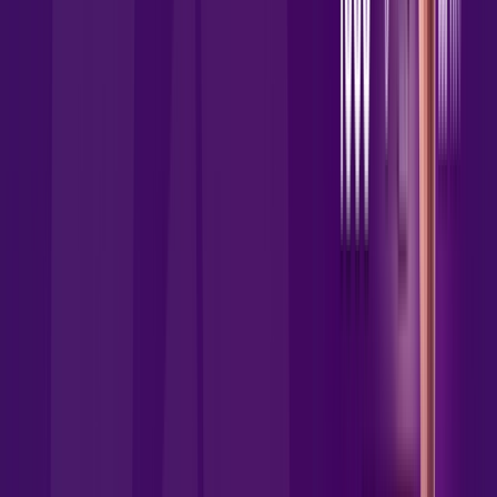
Wi-fi de alta performance para curtir e compartilhar à vontade