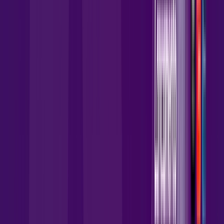
,
90
/MÊS
Contratar Agora
Contratar Agora
Consulte as ofertas
para o seu endereço!
CONSULTAR AGORA
CONFIRA OS COMBOS QUE
SELECIONAMOS PARA VOCÊ!
1000 MEGA + Wi-Fi 6
Por:
R$
134
,
90
/MÊS