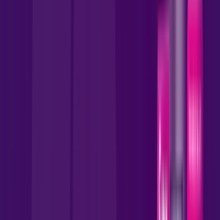
*Confira as condições dessa oferta +
por:
R$
109
,
90
/MÊS
Contratar Agora
Contratar Agora
MELHOR OFERTA
600 MEGA
INTERNET FIBRA
Benefícios:
Instalação gratuita
Wi-Fi 5 incluso.
Assinaturas inclusas: