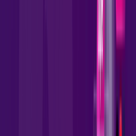
skeelo
AllTV
*Confira as condições dessa oferta +
por:
R$
99
,
90
/MÊS
Contratar Agora
Contratar Agora
1000 MEGA
INTERNET FIBRA
Benefícios: