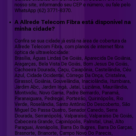
nosso site, informando seu CEP e número, ou fale pelo
WhatsApp (62) 3771-8370.
A Allrede Telecom Fibra está disponível na
minha cidade?
Confira se sua cidade já está na área de cobertura da
Allrede Telecom Fibra, com planos de internet fibra
óptica de ultravelocidade:
Brasília, Águas Lindas De Goiás, Aparecida De Goiânia,
Aragarças, Bela Vista De Goiás, Bom Jesus De Goiás,
Cachoeira Dourada, Caçu, Caiapônia, Castelândia, Céu
Azul, Cidade Ocidental, Córrego Da Onça, Cristalina,
Girassol, Goiânia, Gouvelândia, Inaciolândia, Itumbiara,
Jardim Abc, Jardim Ingá, Jataí, Luziânia, Maurilândia,
Montividiu, Novo Gama, Padre Bernardo, Panamá,
Paranaiguara, Pedregal, Porteirão, Quirinópolis, Rio
Verde, Roselândia, Santo Antônio Do Descoberto, São
Miguel Do Passa Quatro, Senador Canedo, Serra
Dourada, Serranópolis, Valparaíso, Valparaíso De Goiás,
Cabeceira Grande, Capinópolis, Palmital, Unaí, Alto
Paraguai, Arenápolis, Barra Do Bugres, Barra Do Garças,
Brasnorte, Brianorte, Campo Novo Do Parecis,