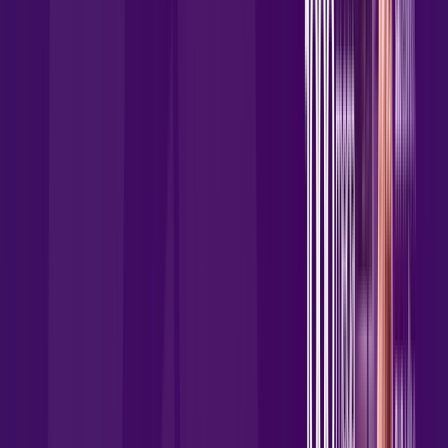
Wi-fi de alta performance para curtir e compartilhar à vontade