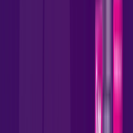
por:
R$
109
,
90
/MÊS
Contratar Agora
Contratar Agora
MELHOR OFERTA
1000 MEGA
CONTRATE 500 MEGA E LEVE
Benefícios:
Instalação Gratuita
Wi-Fi 5 Incluso
Assinaturas inclusas: