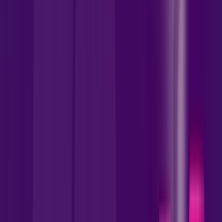
INTERNET FIBRA
Benefícios:
Instalação Gratuita
Wi-Fi 6 Incluso
Assinaturas inclusas:
skeelo
AllTV
wifi6
*Confira as condições dessa oferta +