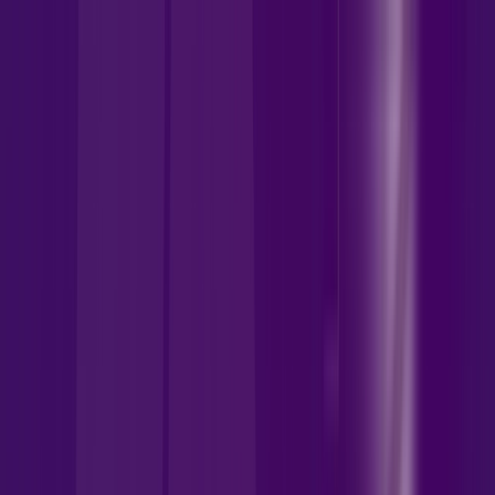
GO - Senador Canedo
Área do cliente
Contratar pelo
WhatsApp
Chat On-line
Assine Internet Fibra Allrede
Telecom em Senador Canedo –
Planos Imperdíveis, Ultra Velocidade
e Estabilidade
1000 MEGA