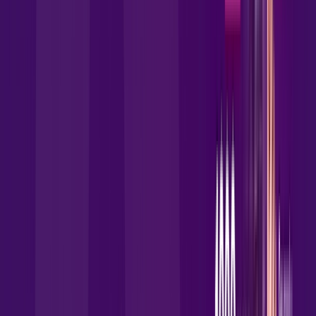
Assista filmes e séries em 4k sem interrupções