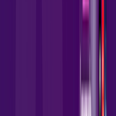
Instalação Gratuita
Wi-Fi 6 Incluso
Assinaturas inclusas:
globoplay
AllTV
HBO MAX
Ver todos
*Confira as condições dessa oferta +
por:
R$