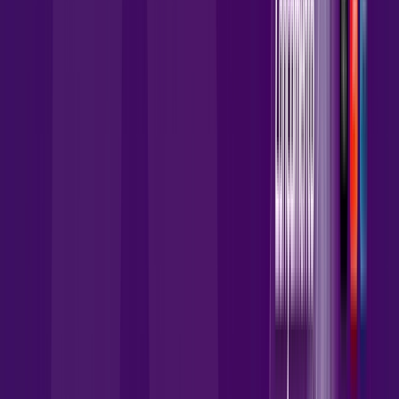
129
,
90
/MÊS
Contratar Agora
Contratar Agora
Consulte as ofertas
para o seu endereço!
CONSULTAR AGORA
OS MELHORES APPS INCLUSOS NO
SEU
PLANO DE INTERNET
skeelo
AllTV