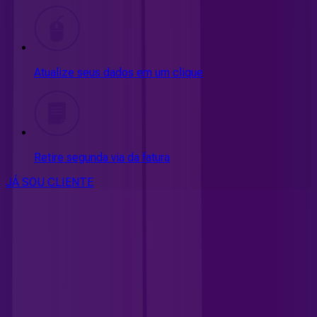
Atualize seus dados em um clique
Retire segunda via da fatura
JÁ SOU CLIENTE
CONSULTE RÁPIDO AS
CIDADES
ATENDIDAS
Clique em sua cidade abaixo e confira as melhores ofertas de
internet fibra da
Allrede Telecom
DF - Brasília
GO - Águas Lindas de Goiás
GO - Aparecida de
Goiânia
GO - Aragarças
GO - Bela Vista de Goiás
GO - Bom