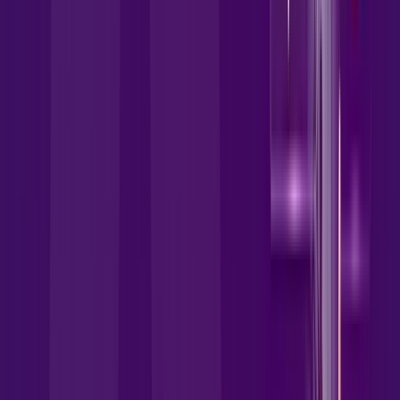
wifi6
globoplay
HBO MAX
disney
Assine Internet Fibra Allrede
Telecom em Senador Canedo
A internet da Allrede Telecom em Senador Canedo é muito
rápida para você navegar, assistir a vídeos, ver seus shows
preferidos, ouvir músicas e levar a sua experiência de jogo
online a outro nível. Clique em CONTRATAR AGORA, ou fale
com um de nossos consultores via WhatsApp, e mude de vez