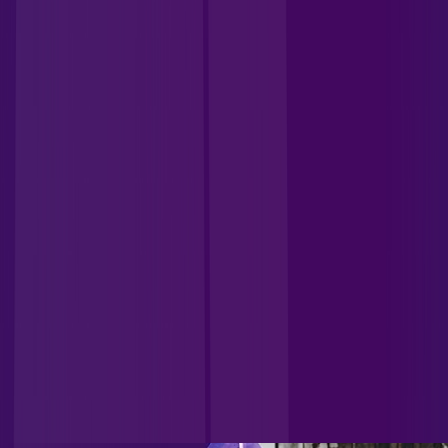
- Santo Antônio do Descoberto
GO - São Miguel do Passa
Quatro
GO - Senador Canedo
GO - Serra Dourada
GO -
Serranópolis
GO - Valparaíso
GO - Valparaíso de Goiás
MG -
Cabeceira Grande
MG - Capinópolis
MG - Palmital
MG -
Unaí
MT - Alto Paraguai
MT - Arenápolis
MT - Barra do
Bugres
MT - Barra do Garças
MT - Brasnorte
MT - Brianorte
MT
- Campo Novo do Parecis
MT - Castanheira
MT -
Diamantino
MT - Juara
MT - Juína
MT - Lucas do Rio Verde
MT
- Nortelândia
MT - Nova Marilândia
MT - Nova Maringá
MT -
Nova Mutum
MT - Pontal do Araguaia
MT - Porto Estrela
MT -
Primavera do Leste
MT - Santo Afonso
MT - São José do Rio
Claro
MT - Sinop
MT - Sorriso
MT - Tapurah
CONHEÇA ALLREDE TELECOM
Unificamos diversas empresas do setor, consolidando nossa
posição como referência no mercado e ocupando uma
posição de destaque nacional. Contamos com uma ampla
base de clientes residenciais e corporativos, incluindo
grandes empresas, indústrias e instituições governamentais,
além de uma significativa carteira de atendimento a
provedores.