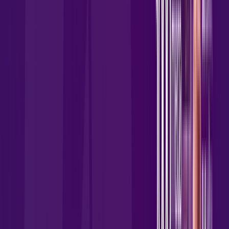
Wi-fi de alta performance para curtir e compartilhar à vontade