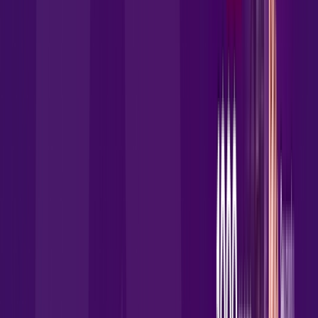
Assista filmes e séries em 4k sem interrupções