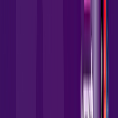
Instalação Gratuita
Wi-Fi 5 Incluso
Assinaturas inclusas:
AllTV
globoplay
HBO MAX
Ver todos
*Confira as condições dessa oferta +
por:
R$