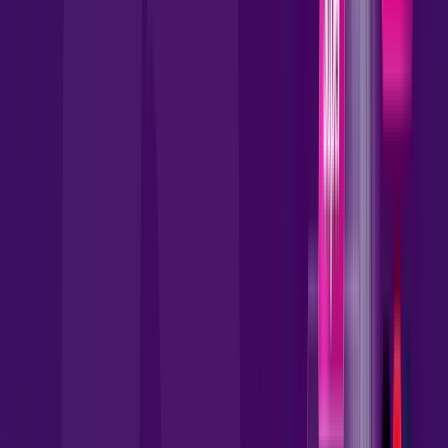
skeelo
AllTV
*Confira as condições dessa oferta +
por:
R$
119
,
90
/MÊS
Contratar Agora
Contratar Agora
1000 MEGA
INTERNET FIBRA
Benefícios: