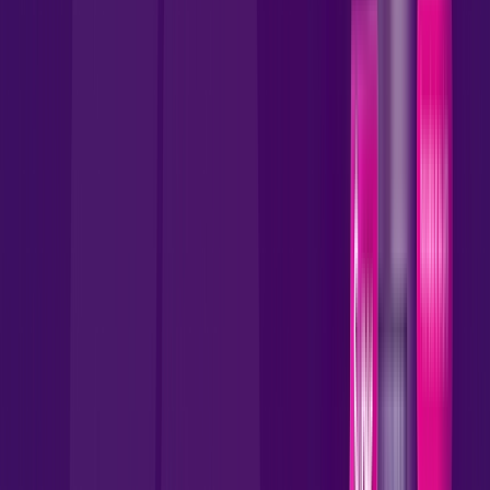
109
,
90
/MÊS
Contratar Agora
Contratar Agora
1000 MEGA
INTERNET FIBRA
Benefícios:
Instalação Gratuita
Wi-Fi 6 Incluso
Assinaturas inclusas:
wifi6