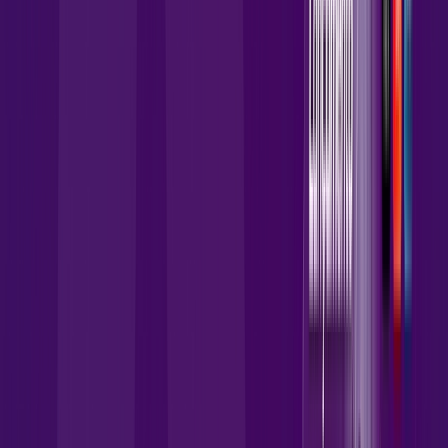
149
,
90
/MÊS
Contratar Agora
Contratar Agora
Consulte as ofertas
para o seu endereço!
CONSULTAR AGORA
OS MELHORES APPS INCLUSOS NO
SEU
PLANO DE INTERNET
skeelo
AllTV