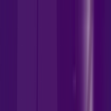
MT - Juína
Área do cliente
Contratar pelo
WhatsApp
Chat On-line
Assine Internet Fibra Allrede
Telecom em Juína – Planos
Imperdíveis, Ultra Velocidade e
Estabilidade
MELHOR OFERTA