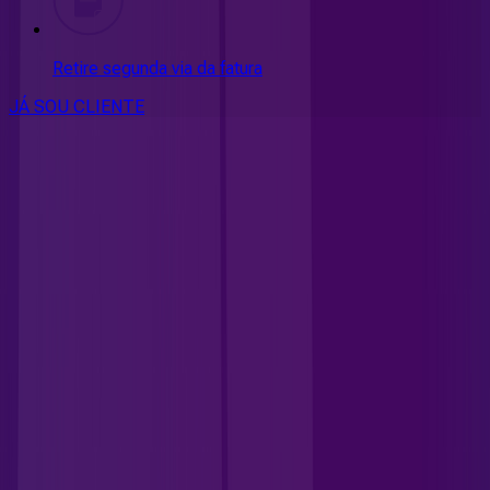
Retire segunda via da fatura
JÁ SOU CLIENTE
CONSULTE RÁPIDO AS
CIDADES
ATENDIDAS
Clique em sua cidade abaixo e confira as melhores ofertas de
internet fibra da
Allrede Telecom
DF - Brasília
GO - Águas Lindas de Goiás
GO - Aparecida de
Goiânia
GO - Aragarças
GO - Bela Vista de Goiás
GO - Bom
Jesus de Goiás
GO - Cachoeira Dourada
GO - Caçu
GO -
Caiapônia
GO - Castelândia
GO - Céu Azul
GO - Cidade
Ocidental
GO - Córrego Da Onça
GO - Cristalina
GO -
Girassol
GO - Goiânia
GO - Gouvelândia
GO - Inaciolândia
GO -
Itumbiara
GO - Jardim ABC
GO - Jardim Ingá
GO - Jataí
GO -
Maurilândia
GO - Montividiu
GO - Novo Gama
GO - Padre
Bernardo
GO - Panamá
GO - Paranaiguara
GO - Pedregal
GO -
Porteirão
GO - Quirinópolis
GO - Rio Verde
GO - Roselândia
GO