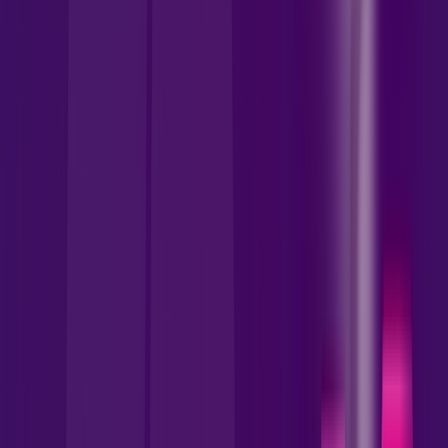
1000 MEGA
CONTRATE 500 MEGA E LEVE
Benefícios:
Instalação Gratuita
Wi-Fi 5 Incluso
Assinaturas inclusas:
skeelo
AllTV
*Confira as condições dessa oferta +
por:
R$