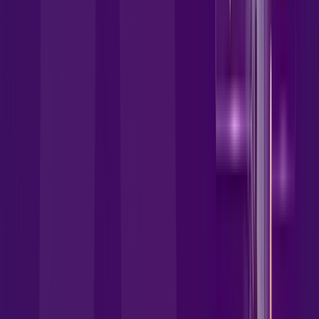
wifi6
globoplay
HBO MAX
disney
Assine Internet Fibra Allrede
Telecom em Juína
A internet da Allrede Telecom em Juína é muito rápida para
você navegar, assistir a vídeos, ver seus shows preferidos,
ouvir músicas e levar a sua experiência de jogo online a outro
nível. Clique em CONTRATAR AGORA, ou fale com um de
nossos consultores via WhatsApp, e mude de vez para a