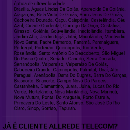
óptica de ultravelocidade:
Brasília, Águas Lindas De Goiás, Aparecida De Goiânia,
Aragarças, Bela Vista De Goiás, Bom Jesus De Goiás,
Cachoeira Dourada, Caçu, Caiapônia, Castelândia, Céu
Azul, Cidade Ocidental, Córrego Da Onça, Cristalina,
Girassol, Goiânia, Gouvelândia, Inaciolândia, Itumbiara,
Jardim Abc, Jardim Ingá, Jataí, Maurilândia, Montividiu,
Novo Gama, Padre Bernardo, Panamá, Paranaiguara,
Pedregal, Porteirão, Quirinópolis, Rio Verde,
Roselândia, Santo Antônio Do Descoberto, São Miguel
Do Passa Quatro, Senador Canedo, Serra Dourada,
Serranópolis, Valparaíso, Valparaíso De Goiás,
Cabeceira Grande, Capinópolis, Palmital, Unaí, Alto
Paraguai, Arenápolis, Barra Do Bugres, Barra Do Garças,
Brasnorte, Brianorte, Campo Novo Do Parecis,
Castanheira, Diamantino, Juara, Juína, Lucas Do Rio
Verde, Nortelândia, Nova Marilândia, Nova Maringá,
Nova Mutum, Pontal Do Araguaia, Porto Estrela,
Primavera Do Leste, Santo Afonso, São José Do Rio
Claro, Sinop, Sorriso, Tapurah.
JÁ É CLIENTE
ALLREDE TELECOM
?