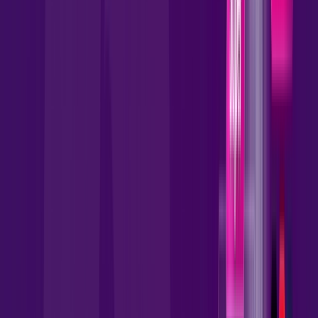
skeelo
AllTV
*Confira as condições dessa oferta +
por:
R$
109
,
90
/MÊS
Contratar Agora
Contratar Agora
1000 MEGA
INTERNET FIBRA
Benefícios: