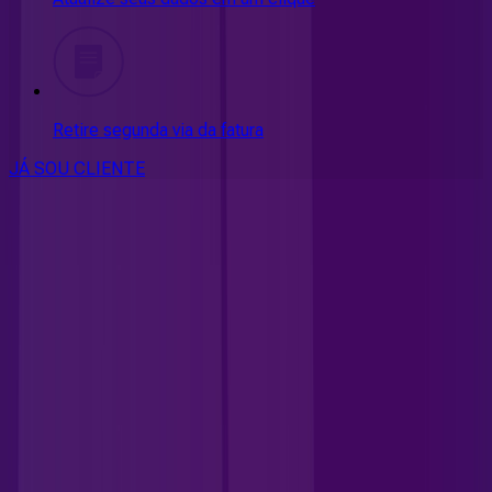
Retire segunda via da fatura
JÁ SOU CLIENTE
CONSULTE RÁPIDO AS
CIDADES
ATENDIDAS
Clique em sua cidade abaixo e confira as melhores ofertas de
internet fibra da
Allrede Telecom
DF - Brasília
GO - Águas Lindas de Goiás
GO - Aparecida de
Goiânia
GO - Aragarças
GO - Bela Vista de Goiás
GO - Bom
Jesus de Goiás
GO - Cachoeira Dourada
GO - Caçu
GO -
Caiapônia
GO - Castelândia
GO - Céu Azul
GO - Cidade
Ocidental
GO - Córrego Da Onça
GO - Cristalina
GO -
Girassol
GO - Goiânia
GO - Gouvelândia
GO - Inaciolândia
GO -
Itumbiara
GO - Jardim ABC
GO - Jardim Ingá
GO - Jataí
GO -