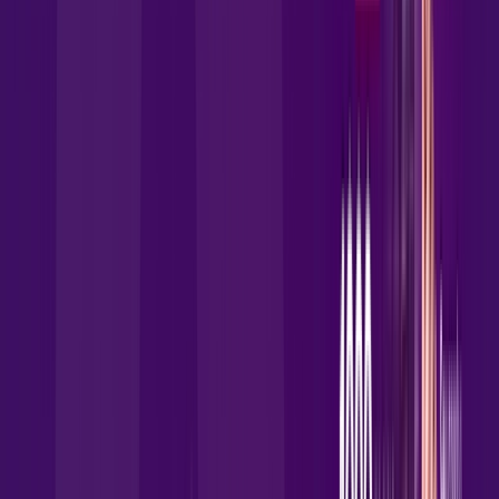
Assista filmes e séries em 4k sem interrupções