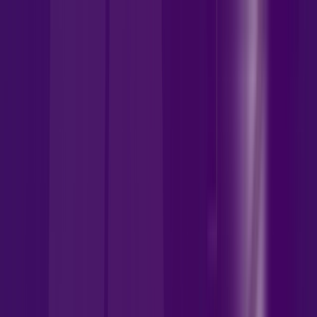
MT - Arenápolis
Área do cliente
Contratar pelo
WhatsApp
Chat On-line
Assine Internet Fibra Allrede
Telecom em Arenápolis – Planos
Imperdíveis, Ultra Velocidade e
Estabilidade
1000 MEGA