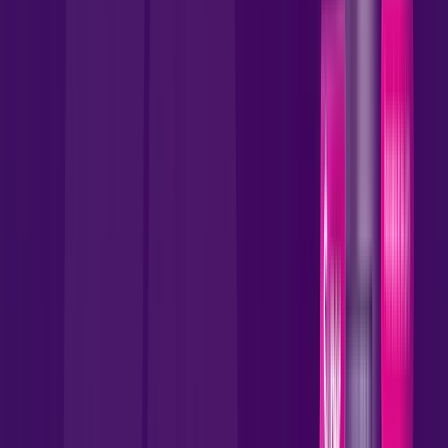
por:
R$
119
,
90
/MÊS
Contratar Agora
Contratar Agora
MELHOR OFERTA
1000 MEGA
CONTRATE 500 MEGA E LEVE
Benefícios:
Instalação Gratuita
Wi-Fi 5 Incluso
Assinaturas inclusas: