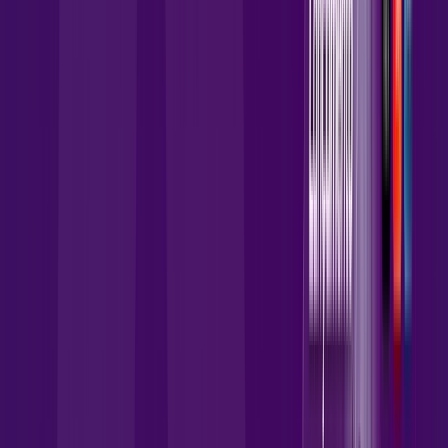
149
,
90
/MÊS
Contratar Agora
Contratar Agora
Consulte as ofertas
para o seu endereço!
CONSULTAR AGORA
OS MELHORES APPS INCLUSOS NO
SEU
PLANO DE INTERNET
skeelo
AllTV