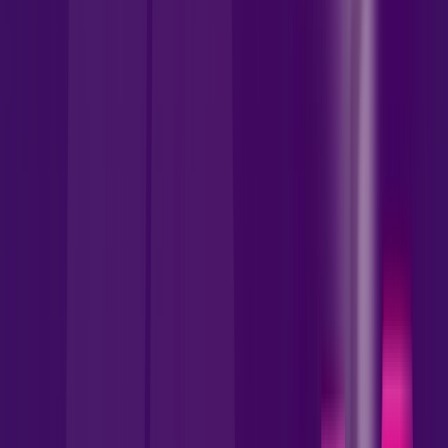
INTERNET FIBRA
Benefícios:
Instalação Gratuita
Wi-Fi 6 Incluso
Assinaturas inclusas:
wifi6
skeelo
AllTV
*Confira as condições dessa oferta +