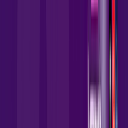
Instalação Gratuita
Wi-Fi 5 Incluso
Assinaturas inclusas:
AllTV
globoplay
HBO MAX
Ver todos
*Confira as condições dessa oferta +
por:
R$