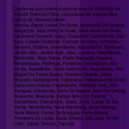
Confira se sua cidade já está na área de cobertura da
Allrede Telecom Fibra, com planos de internet fibra
óptica de ultravelocidade:
Brasília, Águas Lindas De Goiás, Aparecida De Goiânia,
Aragarças, Bela Vista De Goiás, Bom Jesus De Goiás,
Cachoeira Dourada, Caçu, Caiapônia, Castelândia, Céu
Azul, Cidade Ocidental, Córrego Da Onça, Cristalina,
Girassol, Goiânia, Gouvelândia, Inaciolândia, Itumbiara,
Jardim Abc, Jardim Ingá, Jataí, Luziânia, Maurilândia,
Montividiu, Novo Gama, Padre Bernardo, Panamá,
Paranaiguara, Pedregal, Porteirão, Quirinópolis, Rio
Verde, Roselândia, Santo Antônio Do Descoberto, São
Miguel Do Passa Quatro, Senador Canedo, Serra
Dourada, Serranópolis, Valparaíso, Valparaíso De Goiás,
Cabeceira Grande, Capinópolis, Palmital, Unaí, Alto
Paraguai, Arenápolis, Barra Do Bugres, Barra Do Garças,
Brasnorte, Brianorte, Campo Novo Do Parecis,
Castanheira, Diamantino, Juara, Juína, Lucas Do Rio
Verde, Nortelândia, Nova Marilândia, Nova Maringá,
Nova Mutum, Pontal Do Araguaia, Porto Estrela,
Primavera Do Leste, Santo Afonso, São José Do Rio
Claro, Sinop, Sorriso, Tapurah.