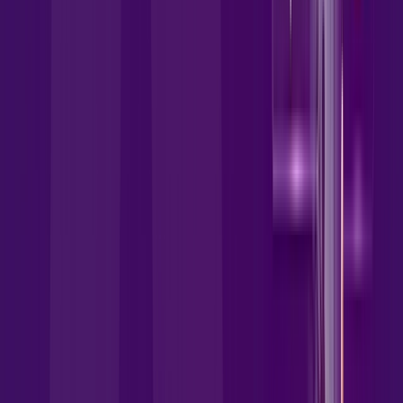
wifi6
globoplay
HBO MAX
disney
Assine Internet Fibra Allrede
Telecom em Arenápolis
A internet da Allrede Telecom em Arenápolis é muito rápida
para você navegar, assistir a vídeos, ver seus shows
preferidos, ouvir músicas e levar a sua experiência de jogo
online a outro nível. Clique em CONTRATAR AGORA, ou fale
com um de nossos consultores via WhatsApp, e mude de vez