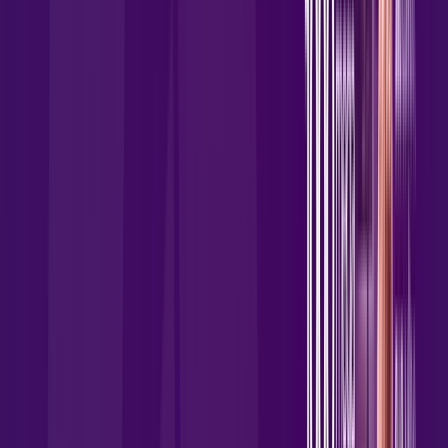
Wi-fi de alta performance para curtir e compartilhar à vontade