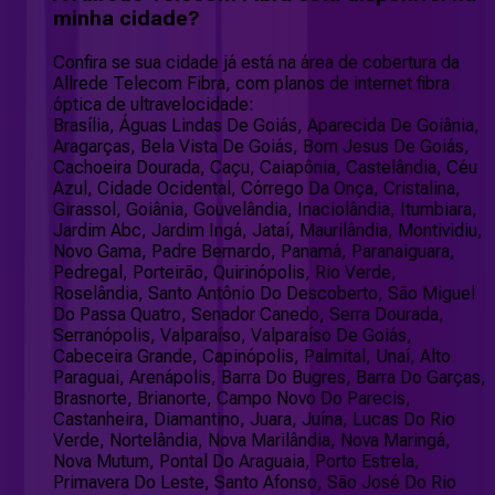
minha cidade?
Confira se sua cidade já está na área de cobertura da
Allrede Telecom Fibra, com planos de internet fibra
óptica de ultravelocidade:
Brasília, Águas Lindas De Goiás, Aparecida De Goiânia,
Aragarças, Bela Vista De Goiás, Bom Jesus De Goiás,
Cachoeira Dourada, Caçu, Caiapônia, Castelândia, Céu
Azul, Cidade Ocidental, Córrego Da Onça, Cristalina,
Girassol, Goiânia, Gouvelândia, Inaciolândia, Itumbiara,
Jardim Abc, Jardim Ingá, Jataí, Maurilândia, Montividiu,
Novo Gama, Padre Bernardo, Panamá, Paranaiguara,
Pedregal, Porteirão, Quirinópolis, Rio Verde,
Roselândia, Santo Antônio Do Descoberto, São Miguel
Do Passa Quatro, Senador Canedo, Serra Dourada,
Serranópolis, Valparaíso, Valparaíso De Goiás,
Cabeceira Grande, Capinópolis, Palmital, Unaí, Alto
Paraguai, Arenápolis, Barra Do Bugres, Barra Do Garças,
Brasnorte, Brianorte, Campo Novo Do Parecis,
Castanheira, Diamantino, Juara, Juína, Lucas Do Rio
Verde, Nortelândia, Nova Marilândia, Nova Maringá,
Nova Mutum, Pontal Do Araguaia, Porto Estrela,
Primavera Do Leste, Santo Afonso, São José Do Rio