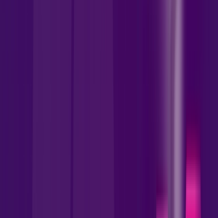
1000 MEGA
CONTRATE 500 MEGA E LEVE
Benefícios:
Instalação Gratuita
Wi-Fi 5 Incluso
Assinaturas inclusas:
skeelo
AllTV
*Confira as condições dessa oferta +
por:
R$