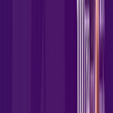
Wi-fi de alta performance para curtir e compartilhar à vontade