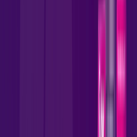
99
,
90
/MÊS
Contratar Agora
Contratar Agora
1000 MEGA
INTERNET FIBRA
Benefícios:
Instalação Gratuita
Wi-Fi 6 Incluso
Assinaturas inclusas:
skeelo