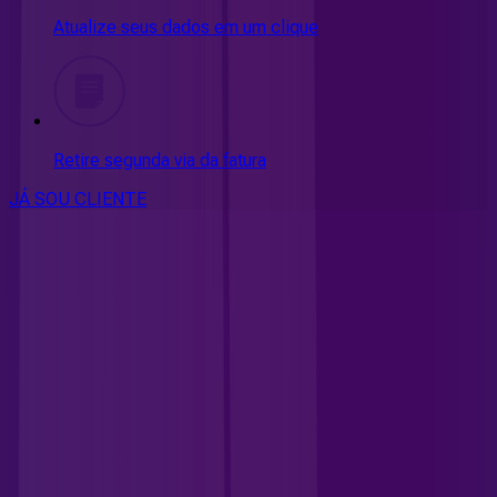
Atualize seus dados em um clique
Retire segunda via da fatura
JÁ SOU CLIENTE
CONSULTE RÁPIDO AS
CIDADES
ATENDIDAS
Clique em sua cidade abaixo e confira as melhores ofertas de
internet fibra da
Allrede Telecom
DF - Brasília
GO - Águas Lindas de Goiás
GO - Aparecida de
Goiânia
GO - Aragarças
GO - Bela Vista de Goiás
GO - Bom
Jesus de Goiás
GO - Cachoeira Dourada
GO - Caçu
GO -
Caiapônia
GO - Castelândia
GO - Céu Azul
GO - Cidade
Ocidental
GO - Córrego Da Onça
GO - Cristalina
GO -
Girassol
GO - Goiânia
GO - Gouvelândia
GO - Inaciolândia
GO -