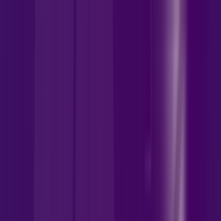
GO - Paranaiguara
Área do cliente
Contratar pelo
WhatsApp
Chat On-line
Assine Internet Fibra Allrede
Telecom em Paranaiguara – Planos
Imperdíveis, Ultra Velocidade e
Estabilidade
MELHOR OFERTA