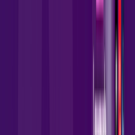
Instalação Gratuita
Wi-Fi 6 Incluso
Assinaturas inclusas:
globoplay
AllTV
HBO MAX
Ver todos
*Confira as condições dessa oferta +
por:
R$