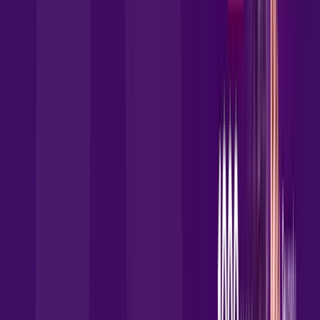
Assista filmes e séries em 4k sem interrupções