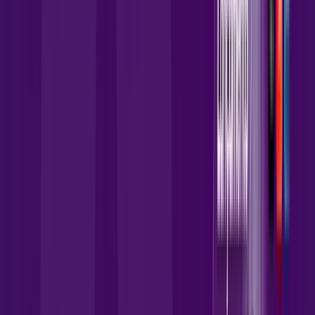
129
,
90
/MÊS
Contratar Agora
Contratar Agora
Consulte as ofertas
para o seu endereço!
CONSULTAR AGORA
OS MELHORES APPS INCLUSOS NO
SEU
PLANO DE INTERNET
skeelo
AllTV