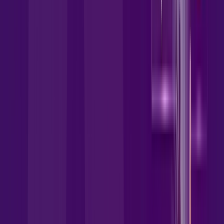
wifi6
globoplay
HBO MAX
disney
Assine Internet Fibra Allrede
Telecom em Paranaiguara
A internet da Allrede Telecom em Paranaiguara é muito rápida
para você navegar, assistir a vídeos, ver seus shows
preferidos, ouvir músicas e levar a sua experiência de jogo
online a outro nível. Clique em CONTRATAR AGORA, ou fale
com um de nossos consultores via WhatsApp, e mude de vez