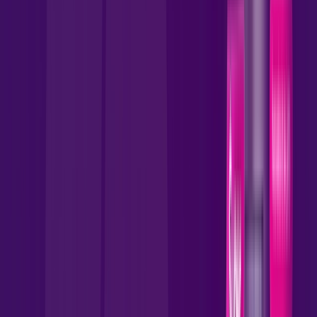
109
,
90
/MÊS
Contratar Agora
Contratar Agora
1000 MEGA
INTERNET FIBRA
Benefícios:
Instalação Gratuita
Wi-Fi 6 Incluso
Assinaturas inclusas:
wifi6