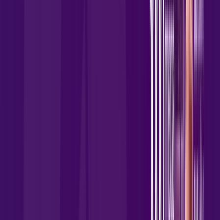
Wi-fi de alta performance para curtir e compartilhar à vontade