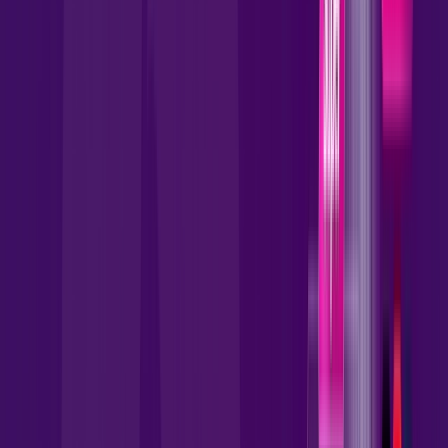
skeelo
AllTV
*Confira as condições dessa oferta +
por:
R$
119
,
90
/MÊS
Contratar Agora
Contratar Agora
1000 MEGA
INTERNET FIBRA
Benefícios: