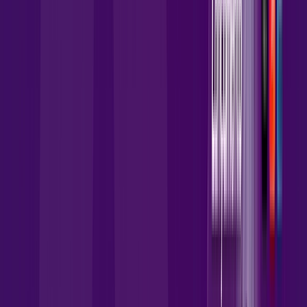
149
,
90
/MÊS
Contratar Agora
Contratar Agora
Consulte as ofertas
para o seu endereço!
CONSULTAR AGORA
OS MELHORES APPS INCLUSOS NO
SEU
PLANO DE INTERNET
skeelo
AllTV