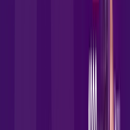
Assista filmes e séries em 4k sem interrupções