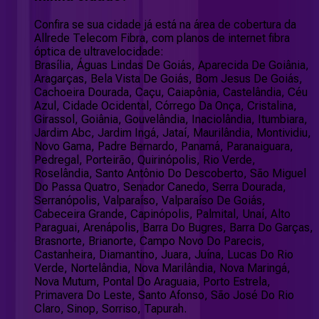
Confira se sua cidade já está na área de cobertura da
Allrede Telecom Fibra, com planos de internet fibra
óptica de ultravelocidade:
Brasília, Águas Lindas De Goiás, Aparecida De Goiânia,
Aragarças, Bela Vista De Goiás, Bom Jesus De Goiás,
Cachoeira Dourada, Caçu, Caiapônia, Castelândia, Céu
Azul, Cidade Ocidental, Córrego Da Onça, Cristalina,
Girassol, Goiânia, Gouvelândia, Inaciolândia, Itumbiara,
Jardim Abc, Jardim Ingá, Jataí, Maurilândia, Montividiu,
Novo Gama, Padre Bernardo, Panamá, Paranaiguara,
Pedregal, Porteirão, Quirinópolis, Rio Verde,
Roselândia, Santo Antônio Do Descoberto, São Miguel
Do Passa Quatro, Senador Canedo, Serra Dourada,
Serranópolis, Valparaíso, Valparaíso De Goiás,
Cabeceira Grande, Capinópolis, Palmital, Unaí, Alto
Paraguai, Arenápolis, Barra Do Bugres, Barra Do Garças,
Brasnorte, Brianorte, Campo Novo Do Parecis,
Castanheira, Diamantino, Juara, Juína, Lucas Do Rio
Verde, Nortelândia, Nova Marilândia, Nova Maringá,
Nova Mutum, Pontal Do Araguaia, Porto Estrela,
Primavera Do Leste, Santo Afonso, São José Do Rio
Claro, Sinop, Sorriso, Tapurah.