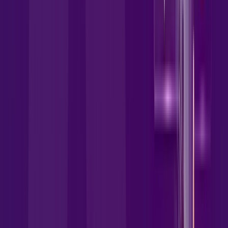
wifi6
globoplay
HBO MAX
disney
Assine Internet Fibra Allrede
Telecom em Porto Estrela
A internet da Allrede Telecom em Porto Estrela é muito rápida
para você navegar, assistir a vídeos, ver seus shows
preferidos, ouvir músicas e levar a sua experiência de jogo
online a outro nível. Clique em CONTRATAR AGORA, ou fale
com um de nossos consultores via WhatsApp, e mude de vez