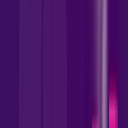
1000 MEGA
CONTRATE 500 MEGA E LEVE
Benefícios:
Instalação Gratuita
Wi-Fi 5 Incluso
Assinaturas inclusas:
skeelo
AllTV
*Confira as condições dessa oferta +
por:
R$