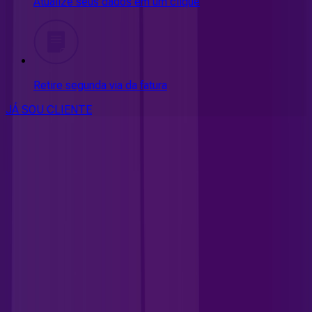
Atualize seus dados em um clique
Retire segunda via da fatura
JÁ SOU CLIENTE
CONSULTE RÁPIDO AS
CIDADES
ATENDIDAS
Clique em sua cidade abaixo e confira as melhores ofertas de
internet fibra da
Allrede Telecom
DF - Brasília
GO - Águas Lindas de Goiás
GO - Aparecida de
Goiânia
GO - Aragarças
GO - Bela Vista de Goiás
GO - Bom
Jesus de Goiás
GO - Cachoeira Dourada
GO - Caçu
GO -
Caiapônia
GO - Castelândia
GO - Céu Azul
GO - Cidade
Ocidental
GO - Córrego Da Onça
GO - Cristalina
GO -
Girassol
GO - Goiânia
GO - Gouvelândia
GO - Inaciolândia
GO -
Itumbiara
GO - Jardim ABC
GO - Jardim Ingá
GO - Jataí
GO -