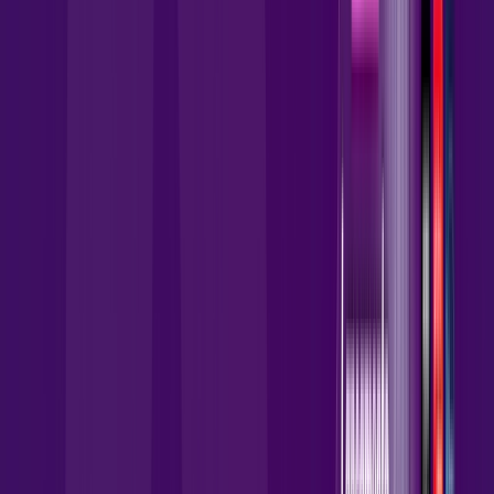
Instalação Gratuita
Wi-Fi 5 Incluso
Assinaturas inclusas:
AllTV
globoplay
HBO MAX
Ver todos
*Confira as condições dessa oferta +
por:
R$