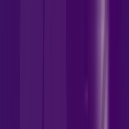
MT - Porto Estrela
Área do cliente
Contratar pelo
WhatsApp
Chat On-line
Assine Internet Fibra Allrede
Telecom em Porto Estrela – Planos
Imperdíveis, Ultra Velocidade e
Estabilidade
MELHOR OFERTA