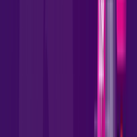
skeelo
*Confira as condições dessa oferta +
por:
R$
99
,
90
/MÊS
Contratar Agora
Contratar Agora
850 MEGA
INTERNET FIBRA
Benefícios:
Instalação gratuita