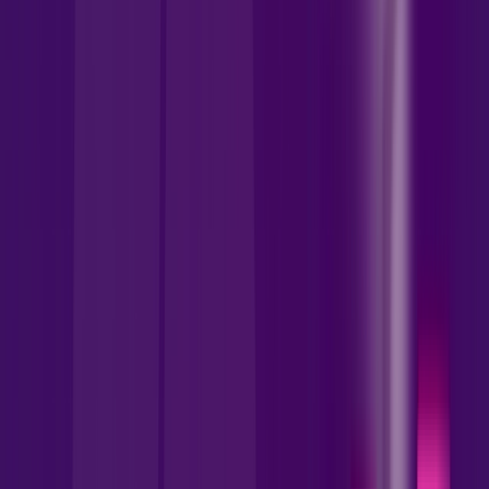
INTERNET FIBRA
Benefícios:
Instalação gratuita
Wi-Fi 5 incluso + Escolha uma opção de streaming.
Assinaturas inclusas:
Zapping
deezer
Prime Video
Ver todos