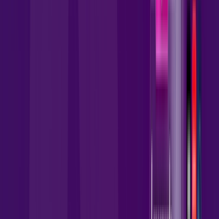
Wi-Fi 5 incluso + Escolha uma opção de streaming.
Assinaturas inclusas:
Zapping
deezer
Prime Video
Ver todos
*Confira as condições dessa oferta +
por:
R$
114