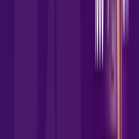
Wi-fi de alta performance para curtir e compartilhar à vontade