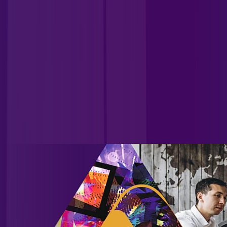
- Nortelândia
MT - Nova Marilândia
MT - Nova Maringá
MT -
Nova Mutum
MT - Pontal do Araguaia
MT - Porto Estrela
MT -
Primavera do Leste
MT - Santo Afonso
MT - São José do Rio
Claro
MT - Sinop
MT - Sorriso
MT - Tapurah
CONHEÇA ALLREDE TELECOM
Unificamos diversas empresas do setor, consolidando nossa
posição como referência no mercado e ocupando uma
posição de destaque nacional. Contamos com uma ampla
base de clientes residenciais e corporativos, incluindo
grandes empresas, indústrias e instituições governamentais,
além de uma significativa carteira de atendimento a
provedores.