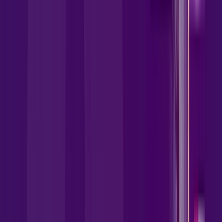
kiddle pass
kaspersky
hot go
exit lag
disney
HBO MAX
apple tv