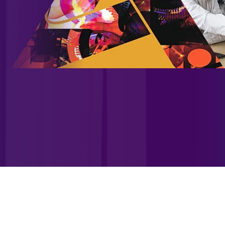
Site desenvolvido e publicado por PSP Intermediação De
Serviços LTDA I 17.082.481/0001-24. Parceiro autorizado
ALLREDE TELECOM. Uso da marca regulamentado. Todos os
direitos reservados.