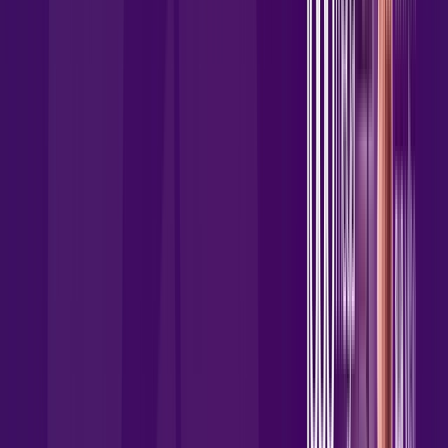
Assista filmes e séries em 4k sem interrupções