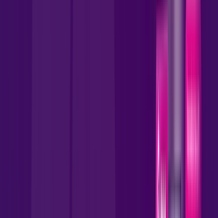
*Confira as condições dessa oferta +
por:
R$
109
,
90
/MÊS
Contratar Agora
Contratar Agora
MELHOR OFERTA
600 MEGA
INTERNET FIBRA
Benefícios:
Instalação gratuita
Wi-Fi 5 incluso.
Assinaturas inclusas: