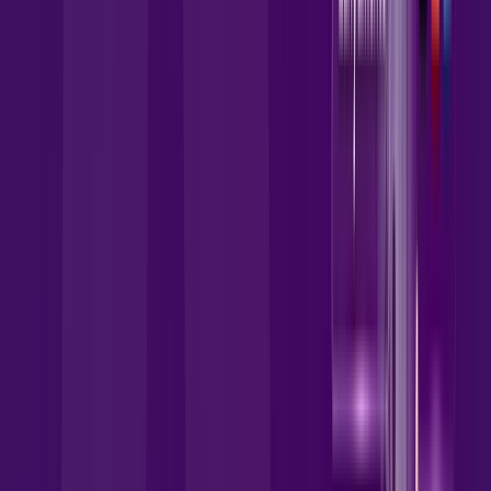
Contratar Agora
OS MELHORES APPS INCLUSOS NO
SEU
PLANO DE INTERNET
skeelo
Zapping
deezer
Prime Video
Sky Light