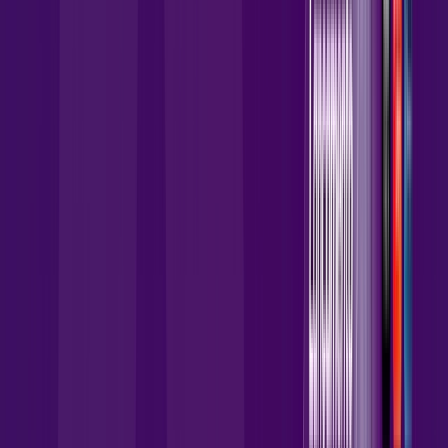
,
90
/MÊS
Contratar Agora
Contratar Agora
Consulte as ofertas
para o seu endereço!
CONSULTAR AGORA
CONFIRA OS COMBOS QUE
SELECIONAMOS PARA VOCÊ!
1000 MEGA + Wi-Fi 6
Por:
R$
134
,
90
/MÊS