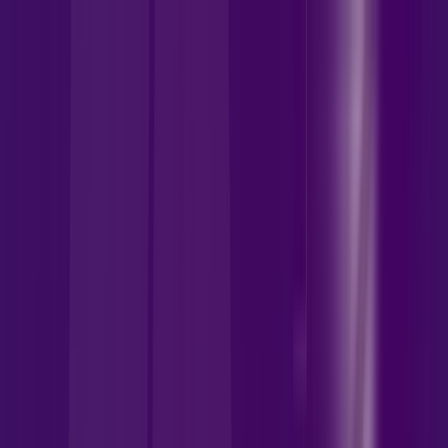
GO - Cristalina
Área do cliente
Contratar pelo
WhatsApp
Chat On-line
Assine Internet Fibra Allrede
Telecom em Cristalina – Planos
Imperdíveis, Ultra Velocidade e
Estabilidade
700 MEGA