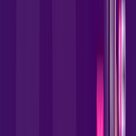
Globoplay
Assine Internet Fibra Allrede
Telecom em Cristalina
A internet da Allrede Telecom em Cristalina é muito rápida
para você navegar, assistir a vídeos, ver seus shows
preferidos, ouvir músicas e levar a sua experiência de jogo
online a outro nível. Clique em CONTRATAR AGORA, ou fale
com um de nossos consultores via WhatsApp, e mude de vez
para a Allrede Telecom Internet Banda Larga.
FALAR COM CONSULTOR