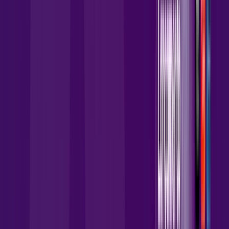
,
90
/MÊS
Contratar Agora
Contratar Agora
Consulte as ofertas
para o seu endereço!
CONSULTAR AGORA
CONFIRA OS COMBOS QUE
SELECIONAMOS PARA VOCÊ!
1000 MEGA + Wi-Fi 6
Por:
R$
134
,
90
/MÊS