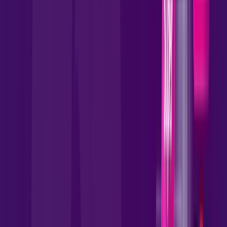
skeelo
*Confira as condições dessa oferta +
por:
R$
99
,
90
/MÊS
Contratar Agora
Contratar Agora
850 MEGA
INTERNET FIBRA
Benefícios:
Instalação gratuita