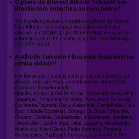
O plano de internet Allrede Telecom em
Brasília tem cobertura no meu bairro?
Você pode consultar a cobertura e planos de internet
fibra Allrede Telecom para seu bairro em Brasília
clicando em CONSULTAR COBERTURA no nosso site,
informando seu CEP e número, ou fale pelo WhatsApp
(62) 3771-8370.
A Allrede Telecom Fibra está disponível na
minha cidade?
Confira se sua cidade já está na área de cobertura da
Allrede Telecom Fibra, com planos de internet fibra
óptica de ultravelocidade:
Brasília, Águas Lindas De Goiás, Aparecida De Goiânia,
Aragarças, Bela Vista De Goiás, Bom Jesus De Goiás,
Cachoeira Dourada, Caçu, Caiapônia, Castelândia, Céu
Azul, Cidade Ocidental, Córrego Da Onça, Cristalina,
Girassol, Goiânia, Gouvelândia, Inaciolândia, Itumbiara,
Jardim Abc, Jardim Ingá, Jataí, Luziânia, Maurilândia,
Montividiu, Novo Gama, Padre Bernardo, Panamá,
Paranaiguara, Pedregal, Porteirão, Quirinópolis, Rio