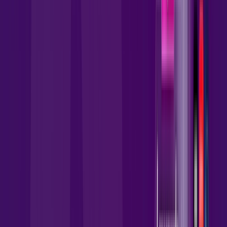
Wi-Fi 5 incluso + Escolha uma opção de streaming.
Assinaturas inclusas:
Zapping
deezer
Prime Video
Ver todos
*Confira as condições dessa oferta +
por:
R$
114