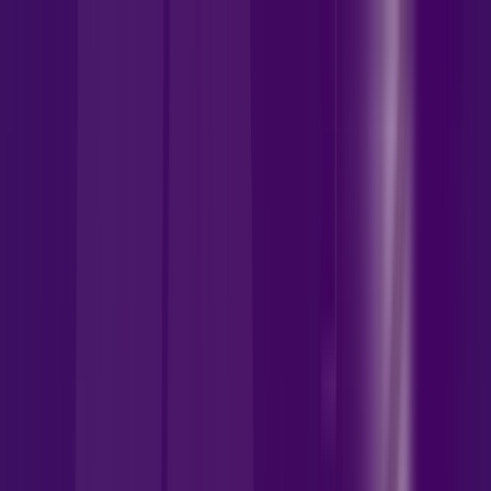
DF - Brasília
Área do cliente
Contratar pelo
WhatsApp
Chat On-line
Assine Internet Fibra Allrede
Telecom em Brasília – Planos
Imperdíveis, Ultra Velocidade e
Estabilidade
700 MEGA