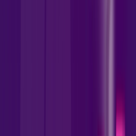
INTERNET FIBRA
Benefícios:
Instalação gratuita
Wi-Fi 5 incluso + Escolha uma opção de streaming.
Assinaturas inclusas:
Zapping
deezer
Prime Video
Ver todos