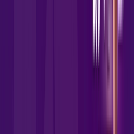
Wi-fi de alta performance para curtir e compartilhar à vontade