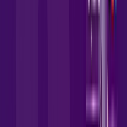
Contratar Agora
OS MELHORES APPS INCLUSOS NO
SEU
PLANO DE INTERNET
skeelo
Zapping
deezer
Prime Video
Sky Light