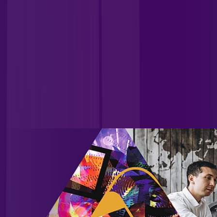
Nova Mutum
MT - Pontal do Araguaia
MT - Porto Estrela
MT -
Primavera do Leste
MT - Santo Afonso
MT - São José do Rio
Claro
MT - Sinop
MT - Sorriso
MT - Tapurah
CONHEÇA ALLREDE TELECOM
Unificamos diversas empresas do setor, consolidando nossa
posição como referência no mercado e ocupando uma
posição de destaque nacional. Contamos com uma ampla
base de clientes residenciais e corporativos, incluindo
grandes empresas, indústrias e instituições governamentais,
além de uma significativa carteira de atendimento a
provedores.