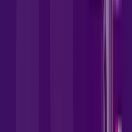
kiddle pass
kaspersky
hot go
exit lag
disney
HBO MAX
apple tv