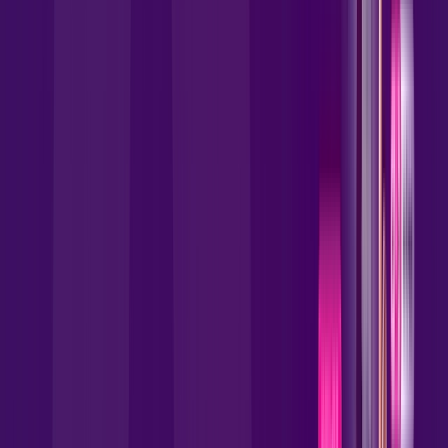
Globoplay
Assine Internet Fibra Allrede
Telecom em Brasília
A internet da Allrede Telecom em Brasília é muito rápida para
você navegar, assistir a vídeos, ver seus shows preferidos,
ouvir músicas e levar a sua experiência de jogo online a outro
nível. Clique em CONTRATAR AGORA, ou fale com um de
nossos consultores via WhatsApp, e mude de vez para a
Allrede Telecom Internet Banda Larga.
FALAR COM CONSULTOR