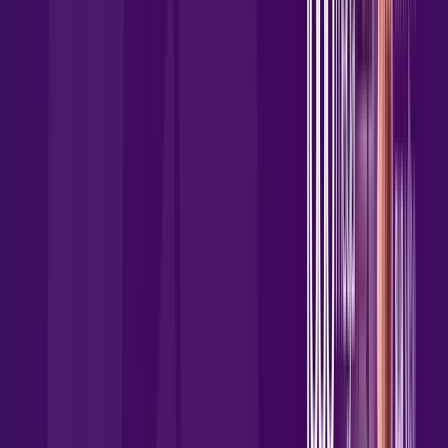
Assista filmes e séries em 4k sem interrupções