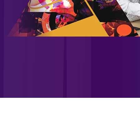
Site desenvolvido e publicado por PSP Intermediação De
Serviços LTDA I 17.082.481/0001-24. Parceiro autorizado
ALLREDE TELECOM. Uso da marca regulamentado. Todos os
direitos reservados.