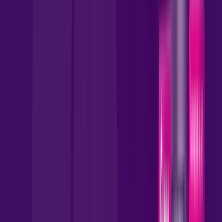
*Confira as condições dessa oferta +
por:
R$
109
,
90
/MÊS
Contratar Agora
Contratar Agora
MELHOR OFERTA
600 MEGA
INTERNET FIBRA
Benefícios:
Instalação gratuita
Wi-Fi 5 incluso.
Assinaturas inclusas: